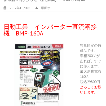
2017年11月8日
増田伊
日動工業 インバーター直流溶接
機 BMP-160A
数量限定の特
価品です。
単相200Ｖが
あれば、すぐ
に使えます。
最大溶接電流
160Ａ
税込29800円
よろしくお願
いします。